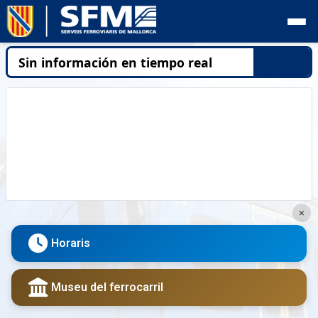
HORARIS
TARIFES
GUIA DE L’USUARI
ATENCIÓ A L'USUARI
COMUNICACIÓ
PROJECTES / CONTRACTACIÓ
×
COMPROMÍS SOCIAL I CULTURAL
Horaris
SOBRE SFM
Museu del ferrocarril
CA
ES
EN